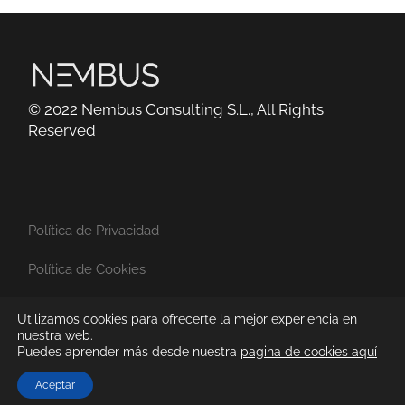
© 2022 Nembus Consulting S.L., All Rights
Reserved
Política de Privacidad
Política de Cookies
Mapa del sitio
Utilizamos cookies para ofrecerte la mejor experiencia en
nuestra web.
Contáctanos
Puedes aprender más desde nuestra
pagina de cookies aquí
Aviso Legal
Aceptar